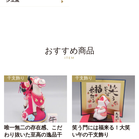
夕立窯
おすすめ商品
ITEM
干支飾り
干支飾り
唯一無二の存在感、こだ
笑う門には福来る！大笑
わり抜いた至高の逸品干
い午の干支飾り