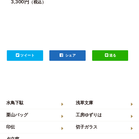
3,300円
（税込）
ツイート
シェア
送る
水鳥下駄
浅草文庫
栗山バッグ
工房ゆずりは
印伝
切子ガラス