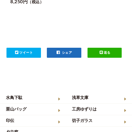
8,250円
（税込）
ツイート
シェア
送る
水鳥下駄
浅草文庫
栗山バッグ
工房ゆずりは
印伝
切子ガラス