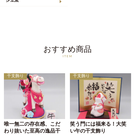
夕立窯
おすすめ商品
ITEM
干支飾り
干支飾り
唯一無二の存在感、こだ
笑う門には福来る！大笑
わり抜いた至高の逸品干
い午の干支飾り