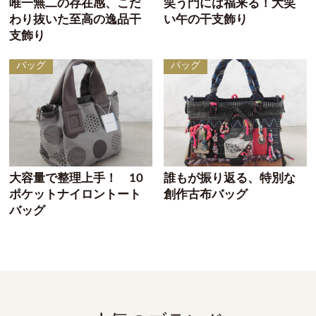
唯一無二の存在感、こだ
笑う門には福来る！大笑
わり抜いた至高の逸品干
い午の干支飾り
支飾り
バッグ
バッグ
大容量で整理上手！ 10
誰もが振り返る、特別な
ポケットナイロントート
創作古布バッグ
バッグ