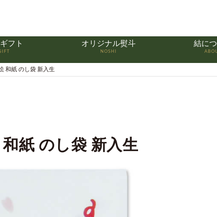
ギフト
オリジナル熨斗
結につ
GIFT
NOSHI
ABO
絵 和紙 のし袋 新入生
 和紙 のし袋 新入生