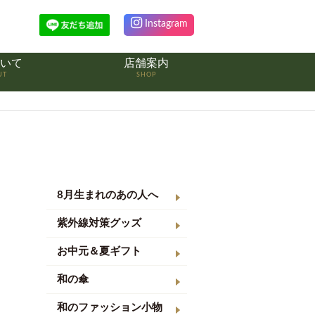
Instagram
いて
店舗案内
UT
SHOP
8月生まれのあの人へ
紫外線対策グッズ
お中元＆夏ギフト
和の傘
和のファッション小物