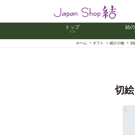
トップ
結の
TOP
ホーム
ギフト
紙の小物
切
切絵