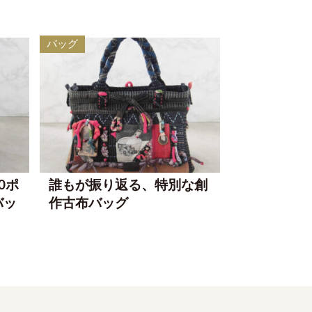
バッグ
0ポ
誰もが振り返る、特別な創
バッ
作古布バッグ