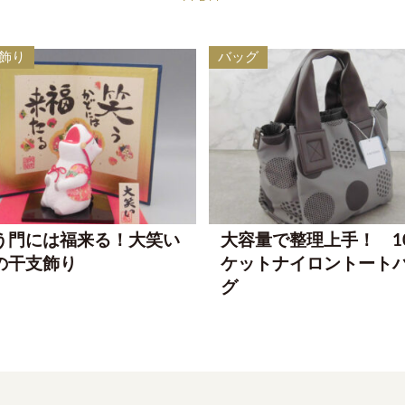
飾り
バッグ
う門には福来る！大笑い
大容量で整理上手！ 1
の干支飾り
ケットナイロントート
グ