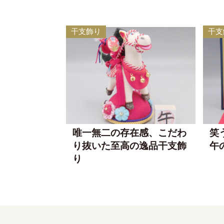
干支飾り
干支
唯一無二の存在感、こだわ
笑
り抜いた至高の逸品干支飾
午
り