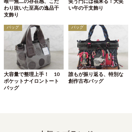
唯一無二の存在感、こだ
笑う門には福来る！大笑
わり抜いた至高の逸品干
い午の干支飾り
支飾り
バッグ
バッグ
大容量で整理上手！ 10
誰もが振り返る、特別な
ポケットナイロントート
創作古布バッグ
バッグ