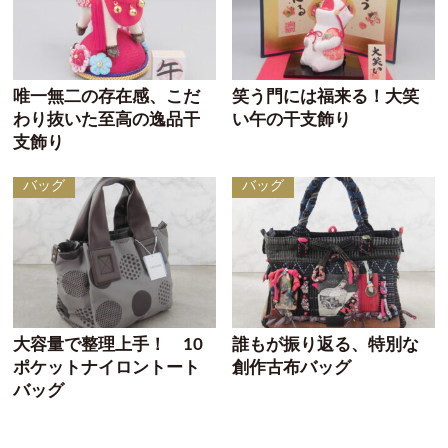
唯一無二の存在感、こだ
笑う門には福来る！大笑
わり抜いた至高の逸品干
い午の干支飾り
支飾り
バッグ
バッグ
大容量で整理上手！ 10
誰もが振り返る、特別な
ポケットナイロントート
創作古布バッグ
バッグ