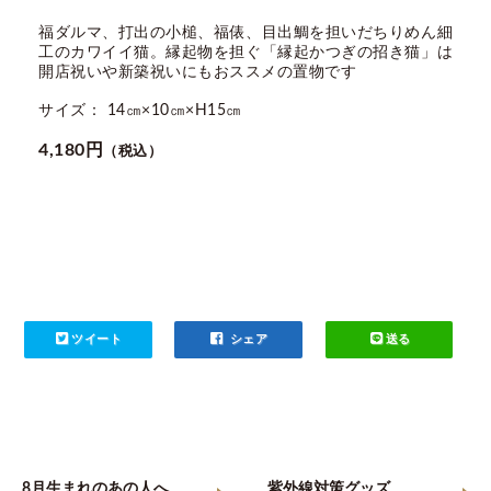
福ダルマ、打出の小槌、福俵、目出鯛を担いだちりめん細
工のカワイイ猫。縁起物を担ぐ「縁起かつぎの招き猫」は
開店祝いや新築祝いにもおススメの置物です
サイズ： 14㎝×10㎝×H15㎝
4,180円
（税込）
ツイート
シェア
送る
8月生まれのあの人へ
紫外線対策グッズ