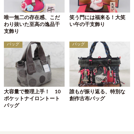
唯一無二の存在感、こだ
笑う門には福来る！大笑
わり抜いた至高の逸品干
い午の干支飾り
支飾り
バッグ
バッグ
大容量で整理上手！ 10
誰もが振り返る、特別な
ポケットナイロントート
創作古布バッグ
バッグ