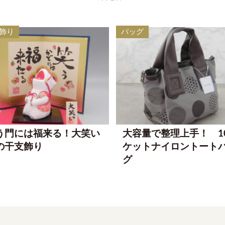
飾り
バッグ
う門には福来る！大笑い
大容量で整理上手！ 1
の干支飾り
ケットナイロントート
グ