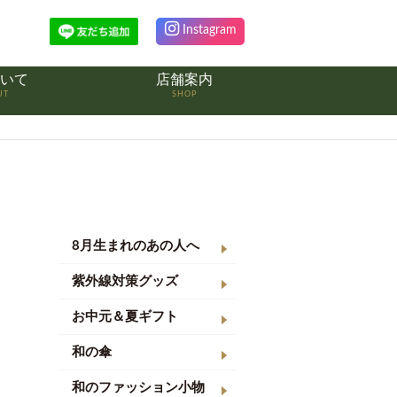
Instagram
いて
店舗案内
UT
SHOP
8月生まれのあの人へ
紫外線対策グッズ
お中元＆夏ギフト
和の傘
和のファッション小物