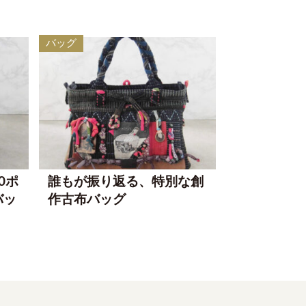
バッグ
0ポ
誰もが振り返る、特別な創
バッ
作古布バッグ