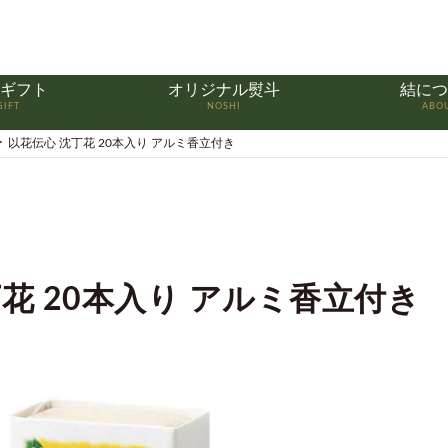
ギフト
オリジナル熨斗
結につ
GIFT
NOSHI
ABO
以花伝心 沈丁花 20本入り アルミ香立付き
花 20本入り アルミ香立付き