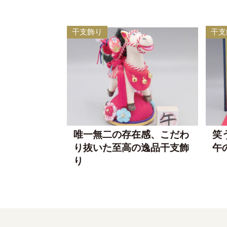
干支飾り
干支
唯一無二の存在感、こだわ
笑
り抜いた至高の逸品干支飾
午
り