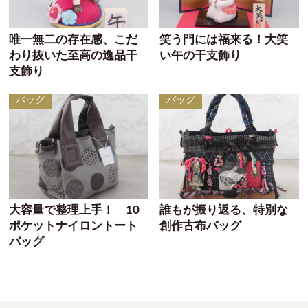
唯一無二の存在感、こだ
笑う門には福来る！大笑
わり抜いた至高の逸品干
い午の干支飾り
支飾り
バッグ
バッグ
大容量で整理上手！ 10
誰もが振り返る、特別な
ポケットナイロントート
創作古布バッグ
バッグ