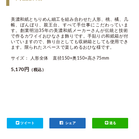
美濃和紙とちりめん細工を組み合わせた人形、桃、橘、几
帳、ぼんぼり、親王台、すべて手仕事にこだわっていま
す。創業明治35年の美濃和紙メーカーさんが伝統と技術
で作るカワイイおひなさま飾りです。手貼りの和紙箱が付
いていますので、飾り台としても収納箱としても使用でき
ます。限られたスペースで楽しめるおひな様です。
サイズ： 人形全体 直径150×奥150×高さ75mm
5,170円
（税込）
ツイート
シェア
送る