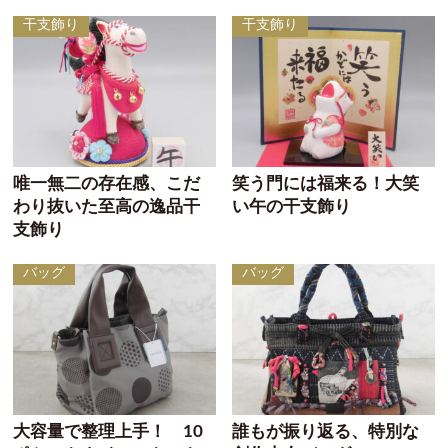
干支飾り
干支飾り
唯一無二の存在感、こだ
笑う門には福来る！大笑
わり抜いた至高の逸品干
い午の干支飾り
支飾り
バッグ
バッグ
大容量で整理上手！ 10
誰もが振り返る、特別な