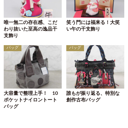
唯一無二の存在感、こだ
笑う門には福来る！大笑
わり抜いた至高の逸品干
い午の干支飾り
支飾り
バッグ
バッグ
大容量で整理上手！ 10
誰もが振り返る、特別な
ポケットナイロントート
創作古布バッグ
バッグ