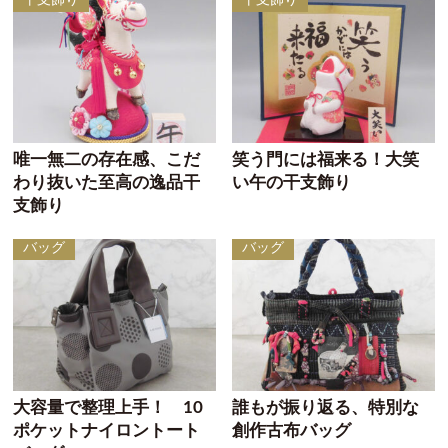
干支飾り
干支飾り
唯一無二の存在感、こだ
笑う門には福来る！大笑
わり抜いた至高の逸品干
い午の干支飾り
支飾り
バッグ
バッグ
大容量で整理上手！ 10
誰もが振り返る、特別な
ポケットナイロントート
創作古布バッグ