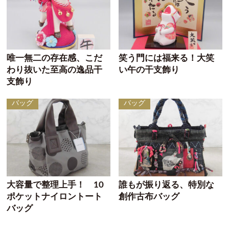
唯一無二の存在感、こだ
笑う門には福来る！大笑
わり抜いた至高の逸品干
い午の干支飾り
支飾り
バッグ
バッグ
大容量で整理上手！ 10
誰もが振り返る、特別な
ポケットナイロントート
創作古布バッグ
バッグ