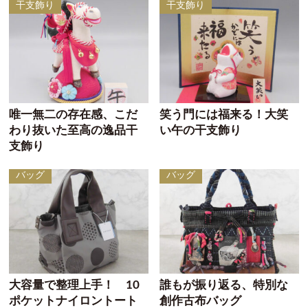
干支飾り
干支飾り
唯一無二の存在感、こだ
笑う門には福来る！大笑
わり抜いた至高の逸品干
い午の干支飾り
支飾り
バッグ
バッグ
大容量で整理上手！ 10
誰もが振り返る、特別な
ポケットナイロントート
創作古布バッグ