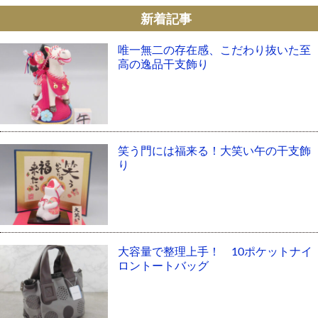
新着記事
唯一無二の存在感、こだわり抜いた至
高の逸品干支飾り
笑う門には福来る！大笑い午の干支飾
り
大容量で整理上手！ 10ポケットナイ
ロントートバッグ