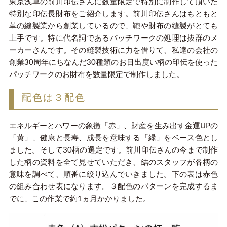
東京浅草の前川印伝さんに数量限定で特別に制作して頂いた
特別な印伝長財布をご紹介します。前川印伝さんはもともと
革の縫製業から創業しているので、鞄や財布の縫製がとても
上手です。特に代名詞であるパッチワークの処理は抜群のメ
ーカーさんです。その縫製技術に力を借りて、私達の会社の
創業30周年にちなんだ30種類のお目出度い柄の印伝を使った
パッチワークのお財布を数量限定で制作しました。
配色は３配色
エネルギーとパワーの象徴「赤」、財産を生み出す金運UPの
「黄」、健康と長寿、成長を意味する「緑」をベース色とし
ました。そして30柄の選定です。前川印伝さんの今まで制作
した柄の資料を全て見せていただき、結のスタッフが各柄の
意味を調べて、順番に絞り込んでいきました。下の表は赤色
の組み合わせ表になります。３配色のパターンを完成するま
でに、この作業で約1ヵ月かかりました。