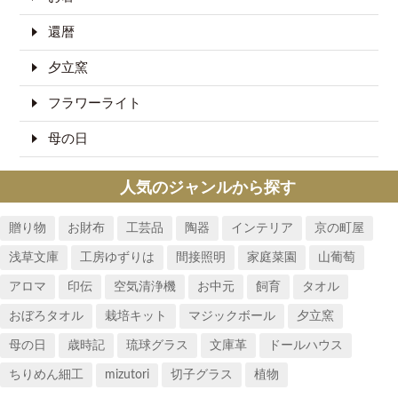
還暦
夕立窯
フラワーライト
母の日
人気のジャンルから探す
贈り物
お財布
工芸品
陶器
インテリア
京の町屋
浅草文庫
工房ゆずりは
間接照明
家庭菜園
山葡萄
アロマ
印伝
空気清浄機
お中元
飼育
タオル
おぼろタオル
栽培キット
マジックボール
夕立窯
母の日
歳時記
琉球グラス
文庫革
ドールハウス
ちりめん細工
mizutori
切子グラス
植物