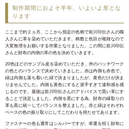
制作期間におよそ半年、いよいよ形とな
ります
ここまで約２ヵ月、ここから指定の色柄で前川印伝さんの職
人さんに革を染めていただきます。柄数と色目が複雑なので
大変無理をお願いする作業となりました。この間に前川印伝
さんと財布の内側の革の色を決めていきます。
20色ほどのサンプル皮を染めていただき、外のパッチワーク
の色とのバランスで決めていきました。赤は内側も赤色で、
緑は内側も落ち着いた緑で決まりましたが、黄色だけが決ま
りませんでした。内側も黄色にすると派手すぎて違和感を感
じるのです。最後は前川印伝さんのアドバイスで黒い革にす
ることで決定しました。内側を黒にする為、財布の縁取りの
革も黒に統一してバランスを整えました。赤と緑はそれぞれ
ベースの色の振り取りにしてこだわりを持たせてあります。
ファスナーの色も通常はシルバーですが、幸運を招く財布に