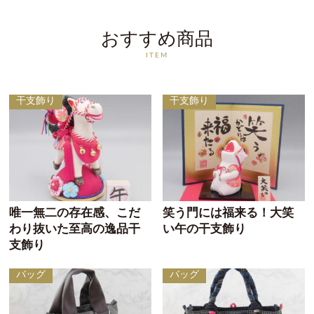
おすすめ商品
ITEM
干支飾り
干支飾り
唯一無二の存在感、こだ
笑う門には福来る！大笑
わり抜いた至高の逸品干
い午の干支飾り
支飾り
バッグ
バッグ