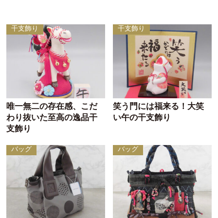
干支飾り
干支飾り
唯一無二の存在感、こだ
笑う門には福来る！大笑
わり抜いた至高の逸品干
い午の干支飾り
支飾り
バッグ
バッグ