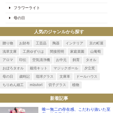
フラワーライト
母の日
人気のジャンルから探す
贈り物
お財布
工芸品
陶器
インテリア
京の町屋
浅草文庫
工房ゆずりは
間接照明
家庭菜園
山葡萄
アロマ
印伝
空気清浄機
お中元
飼育
タオル
おぼろタオル
栽培キット
マジックボール
夕立窯
母の日
歳時記
琉球グラス
文庫革
ドールハウス
ちりめん細工
mizutori
切子グラス
植物
新着記事
唯一無二の存在感、こだわり抜いた至