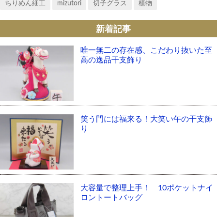
ちりめん細工
mizutori
切子グラス
植物
新着記事
唯一無二の存在感、こだわり抜いた至
高の逸品干支飾り
笑う門には福来る！大笑い午の干支飾
り
大容量で整理上手！ 10ポケットナイ
ロントートバッグ