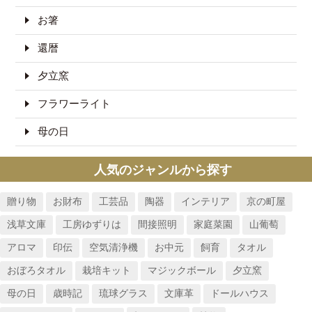
お箸
還暦
夕立窯
フラワーライト
母の日
人気のジャンルから探す
贈り物
お財布
工芸品
陶器
インテリア
京の町屋
浅草文庫
工房ゆずりは
間接照明
家庭菜園
山葡萄
アロマ
印伝
空気清浄機
お中元
飼育
タオル
おぼろタオル
栽培キット
マジックボール
夕立窯
母の日
歳時記
琉球グラス
文庫革
ドールハウス