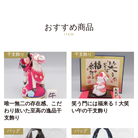
おすすめ商品
ITEM
干支飾り
干支飾り
唯一無二の存在感、こだ
笑う門には福来る！大笑
わり抜いた至高の逸品干
い午の干支飾り
支飾り
バッグ
バッグ