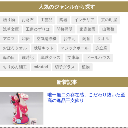
人気のジャンルから探す
贈り物
お財布
工芸品
陶器
インテリア
京の町屋
浅草文庫
工房ゆずりは
間接照明
家庭菜園
山葡萄
アロマ
印伝
空気清浄機
お中元
飼育
タオル
おぼろタオル
栽培キット
マジックボール
夕立窯
母の日
歳時記
琉球グラス
文庫革
ドールハウス
ちりめん細工
mizutori
切子グラス
植物
新着記事
唯一無二の存在感、こだわり抜いた至
高の逸品干支飾り