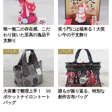
唯一無二の存在感、こだ
笑う門には福来る！大笑
わり抜いた至高の逸品干
い午の干支飾り
支飾り
バッグ
バッグ
大容量で整理上手！ 10
誰もが振り返る、特別な
ポケットナイロントート
創作古布バッグ
バッグ