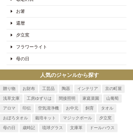
お箸
還暦
夕立窯
フラワーライト
母の日
人気のジャンルから探す
贈り物
お財布
工芸品
陶器
インテリア
京の町屋
浅草文庫
工房ゆずりは
間接照明
家庭菜園
山葡萄
アロマ
印伝
空気清浄機
お中元
飼育
タオル
おぼろタオル
栽培キット
マジックボール
夕立窯
母の日
歳時記
琉球グラス
文庫革
ドールハウス