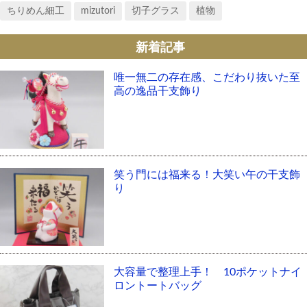
ちりめん細工
mizutori
切子グラス
植物
新着記事
唯一無二の存在感、こだわり抜いた至
高の逸品干支飾り
笑う門には福来る！大笑い午の干支飾
り
大容量で整理上手！ 10ポケットナイ
ロントートバッグ