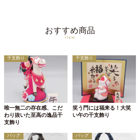
おすすめ商品
ITEM
干支飾り
干支飾り
唯一無二の存在感、こだ
笑う門には福来る！大笑
わり抜いた至高の逸品干
い午の干支飾り
支飾り
バッグ
バッグ