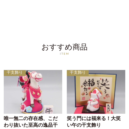
おすすめ商品
ITEM
干支飾り
干支飾り
唯一無二の存在感、こだ
笑う門には福来る！大笑
わり抜いた至高の逸品干
い午の干支飾り