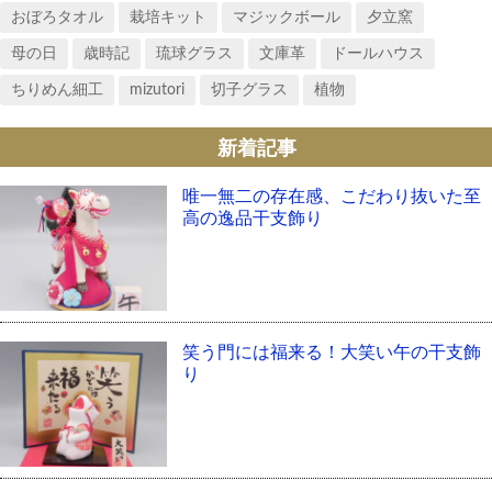
おぼろタオル
栽培キット
マジックボール
夕立窯
母の日
歳時記
琉球グラス
文庫革
ドールハウス
ちりめん細工
mizutori
切子グラス
植物
新着記事
唯一無二の存在感、こだわり抜いた至
高の逸品干支飾り
笑う門には福来る！大笑い午の干支飾
り