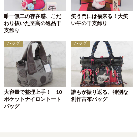
唯一無二の存在感、こだ
笑う門には福来る！大笑
わり抜いた至高の逸品干
い午の干支飾り
支飾り
バッグ
バッグ
大容量で整理上手！ 10
誰もが振り返る、特別な
ポケットナイロントート
創作古布バッグ
バッグ