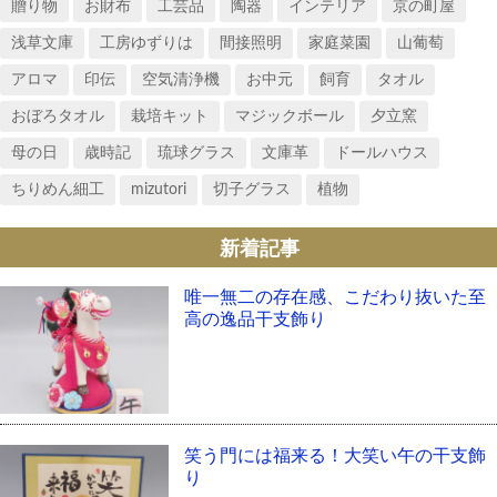
贈り物
お財布
工芸品
陶器
インテリア
京の町屋
浅草文庫
工房ゆずりは
間接照明
家庭菜園
山葡萄
アロマ
印伝
空気清浄機
お中元
飼育
タオル
おぼろタオル
栽培キット
マジックボール
夕立窯
母の日
歳時記
琉球グラス
文庫革
ドールハウス
ちりめん細工
mizutori
切子グラス
植物
新着記事
唯一無二の存在感、こだわり抜いた至
高の逸品干支飾り
笑う門には福来る！大笑い午の干支飾
り