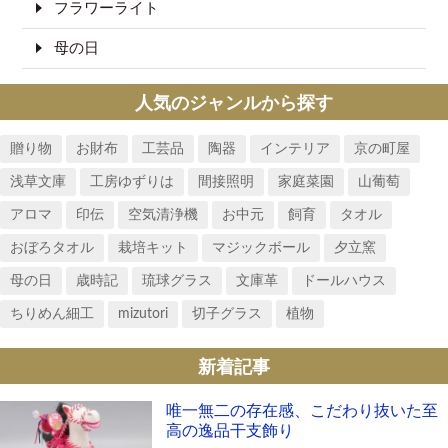
フラワーライト
母の日
人気のジャンルから探す
贈り物
お財布
工芸品
陶器
インテリア
京の町屋
浅草文庫
工房ゆずりは
間接照明
家庭菜園
山葡萄
アロマ
印伝
空気清浄機
お中元
飼育
タオル
おぼろタオル
栽培キット
マジックボール
夕立窯
母の日
歳時記
琉球グラス
文庫革
ドールハウス
ちりめん細工
mizutori
切子グラス
植物
新着記事
唯一無二の存在感、こだわり抜いた至
高の逸品干支飾り