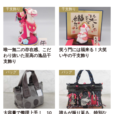
干支飾り
干支飾り
唯一無二の存在感、こだ
笑う門には福来る！大笑
わり抜いた至高の逸品干
い午の干支飾り
支飾り
バッグ
バッグ
大容量で整理上手！ 10
誰もが振り返る、特別な