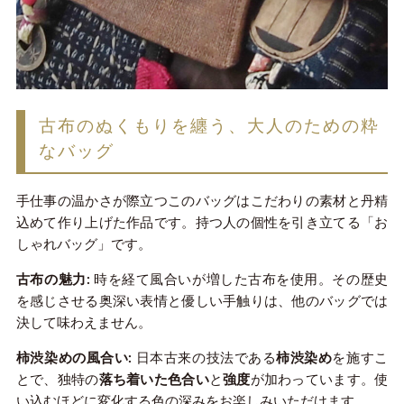
古布のぬくもりを纏う、大人のための粋
なバッグ
手仕事の温かさが際立つこのバッグはこだわりの素材と丹精
込めて作り上げた作品です。持つ人の個性を引き立てる「お
しゃれバッグ」です。
古布の魅力:
時を経て風合いが増した古布を使用。その歴史
を感じさせる奥深い表情と優しい手触りは、他のバッグでは
決して味わえません。
柿渋染めの風合い:
日本古来の技法である
柿渋染め
を施すこ
とで、独特の
落ち着いた色合い
と
強度
が加わっています。使
い込むほどに変化する色の深みをお楽しみいただけます。